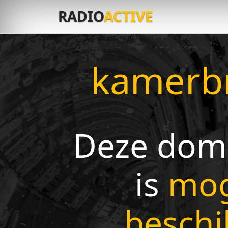
RADIO
ACTIVE
kamerbr
Deze dom
is
mog
beschi