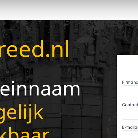
eed.nl
einnaam
elijk
kbaar